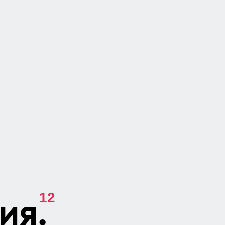
12
ия.