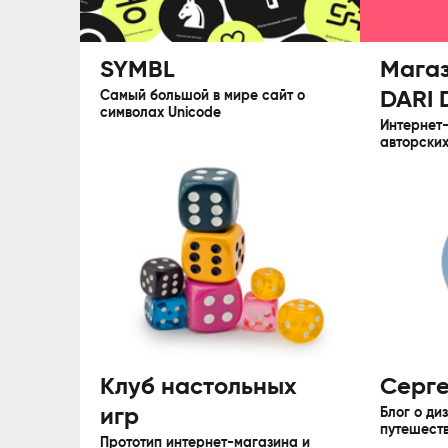
SYMBL
Магаз
DARI 
Самый большой в мире сайт о
символах Unicode
Интернет
авторских
Клуб настольных
Серге
игр
Блог о ди
путешеств
Прототип интернет-магазина и