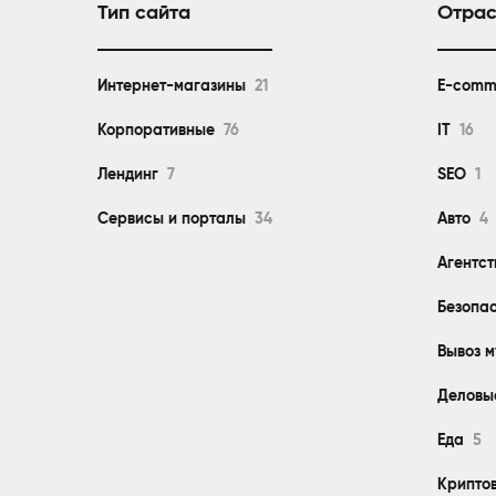
Тип сайта
Отрас
Интернет-магазины
21
E-comm
Корпоративные
76
IT
16
Лендинг
7
SEO
1
Сервисы и порталы
34
Авто
4
Агентс
Безопа
Вывоз 
Деловы
Еда
5
Крипто