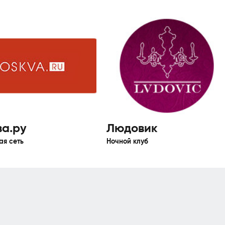
а.ру
Людовик
ая сеть
Ночной клуб