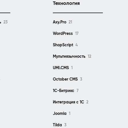
Технология
ь
23
Axy.Pro
21
WordPress
17
ShopScript
4
Мультиязычность
12
UMI.CMS
1
8
October CMS
3
1С-Битрикс
7
Интеграция с 1С
2
Joomla
1
Tilda
3