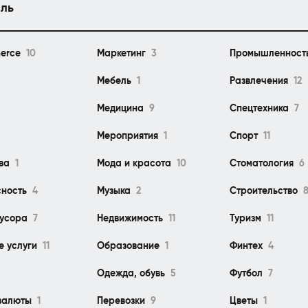
ль
erce
10
Маркетинг
3
Промышленност
Мебель
1
Развлечения
12
Медицина
9
Спецтехника
7
Мероприятия
1
Спорт
11
тва
1
Мода и красота
10
Стоматология
6
сность
4
Музыка
2
Строительство
мусора
7
Недвижимость
11
Туризм
11
е услуги
11
Образование
1
Финтех
4
Одежда, обувь
5
Футбол
7
валюты
1
Перевозки
9
Цветы
1