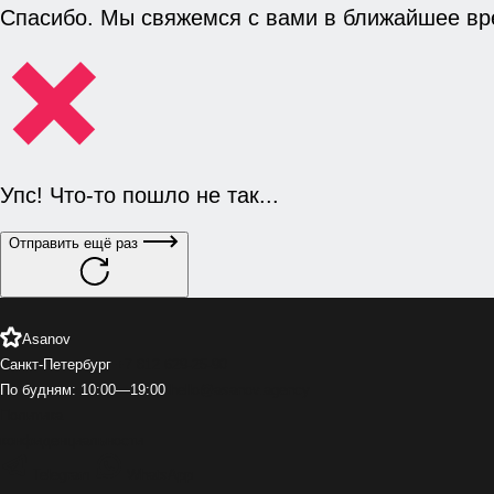
Спасибо.
Мы свяжемся с вами в ближайшее вр
Упс! Что-то пошло не так...
Отправить ещё раз
Asanov
Санкт-Петербург
+7 812 629-25-90
По будням: 10:00—19:00
hello@asanov.agency
Политика
конфиденциальности
Telegram
WhatsApp