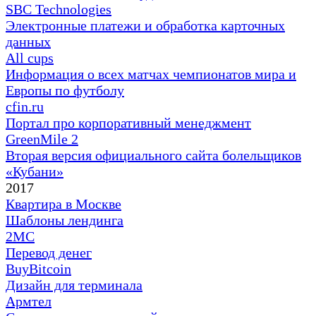
SBC Technologies
Электронные платежи и обработка карточных
данных
All cups
Информация о всех матчах чемпионатов мира и
Европы по футболу
cfin.ru
Портал про корпоративный менеджмент
GreenMile 2
Вторая версия официального сайта болельщиков
«Кубани»
2017
Квартира в Москве
Шаблоны лендинга
2MC
Перевод денег
BuyBitcoin
Дизайн для терминала
Армтел