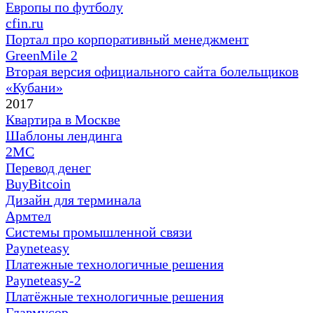
Европы по футболу
cfin.ru
Портал про корпоративный менеджмент
GreenMile 2
Вторая версия официального сайта болельщиков
«Кубани»
2017
Квартира в Москве
Шаблоны лендинга
2MC
Перевод денег
BuyBitcoin
Дизайн для терминала
Армтел
Cистемы промышленной связи
Payneteasy
Платежные технологичные решения
Payneteasy-2
Платёжные технологичные решения
Главмусор