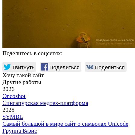
Поделитесь в соцсетях:
Твитнуть
Поделиться
Поделиться
Хочу такой сайт
Другие работы
2026
Oncoshot
Сингапурская медтех-платформа
2025
SYMBL
Самый большой в мире сайт о символах Unicode
Группа Базис