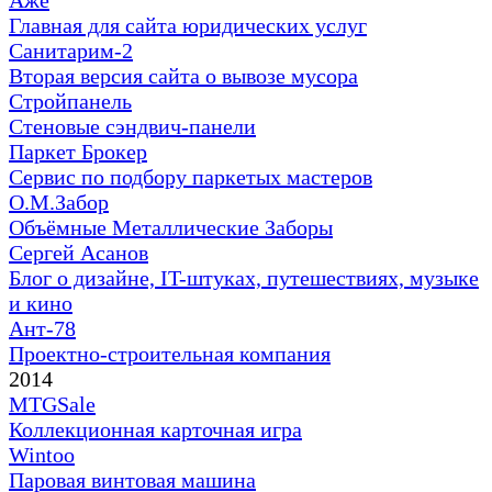
Главная для сайта юридических услуг
Санитарим‐2
Вторая версия сайта о вывозе мусора
Стройпанель
Стеновые сэндвич-панели
Паркет Брокер
Сервис по подбору паркетых мастеров
О.М.Забор
Объёмные Металлические Заборы
Сергей Асанов
Блог о дизайне, IT-штуках, путешествиях, музыке
и кино
Ант-78
Проектно-строительная компания
2014
MTGSale
Коллекционная карточная игра
Wintoo
Паровая винтовая машина